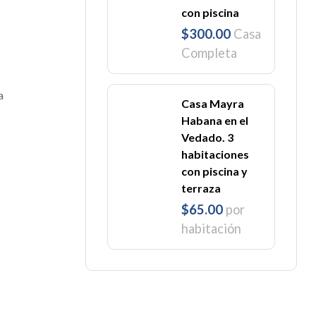
con piscina
$300.00
Casa
Completa
a
Casa Mayra
Habana en el
Vedado. 3
habitaciones
con piscina y
terraza
$65.00
por
habitación