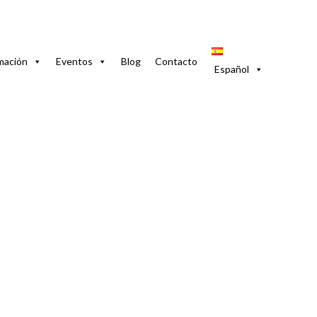
Saber
mación
Eventos
Blog
Contacto
Español
e junio de 2025
Blog