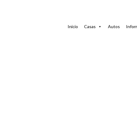
Home
Blog
Boda Gay en Cuba: Todo lo que Necesitas 
Inicio
Casas
Autos
Infor
20 d