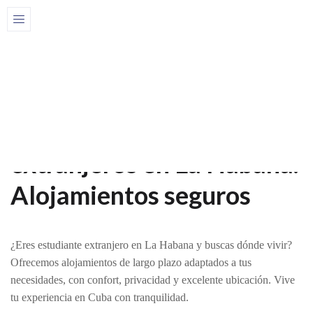
Home
Casas
Alquiler Larga Estancia
Alquiler para estudiantes extranjeros en La Habana.
Alojamientos a largo plazo
Alquiler para estudiantes
extranjeros en La Habana.
Alojamientos seguros
¿Eres estudiante extranjero en La Habana y buscas dónde vivir?
Ofrecemos alojamientos de largo plazo adaptados a tus
necesidades, con confort, privacidad y excelente ubicación. Vive
tu experiencia en Cuba con tranquilidad.