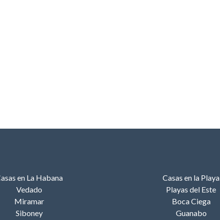
asas en La Habana
Casas en la Playa
Vedado
Playas del Este
Miramar
Boca Ciega
Siboney
Guanabo