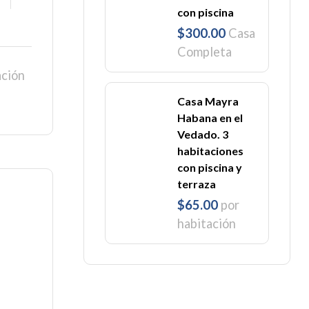
con piscina
$300.00
Casa
Completa
ación
Casa Mayra
Habana en el
Vedado. 3
habitaciones
con piscina y
terraza
$65.00
por
habitación