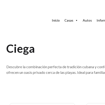
Home
Casas
Casas con piscina en Cuba
Boca Ciega
Inicio
Casas
Autos
Infor
Casas Particulares 
Ciega
Descubre la combinación perfecta de tradición cubana y con
ofrecen un oasis privado cerca de las playas. Ideal para famili