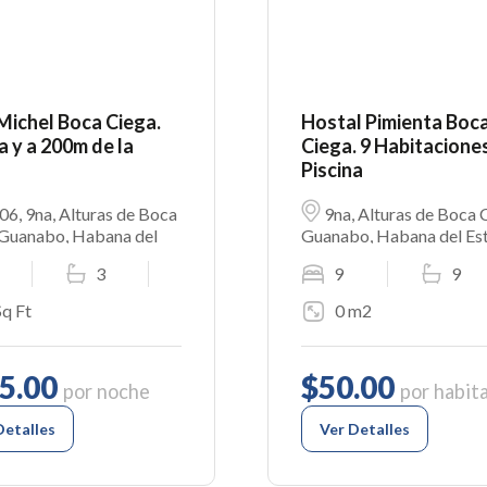
Michel Boca Ciega.
Hostal Pimienta Boc
a y a 200m de la
Ciega. 9 Habitacione
Piscina
6, 9na, Alturas de Boca
9na, Alturas de Boca 
 Guanabo, Habana del
Guanabo, Habana del Est
La Habana, 20590, Cuba
Habana, 20590, Cuba
3
9
9
Sq Ft
0 m2
5.00
$50.00
por noche
por habit
Detalles
Ver Detalles