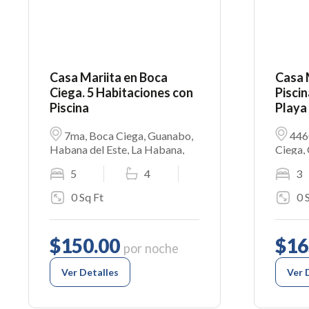
Casa Mariita en Boca
Casa 
Ciega. 5 Habitaciones con
Piscin
Piscina
Playa
7ma, Boca Ciega, Guanabo,
4460
Habana del Este, La Habana,
Ciega,
20590, Cuba
Este, 
5
4
3
0 Sq Ft
0 
$150.00
$16
por noche
Ver Detalles
Ver 