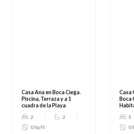
Casa Ana en Boca Ciega.
Casa 
Piscina, Terraza y a 1
Boca 
cuadra de la Playa
Habit
2
2
5
0 Sq Ft
0 