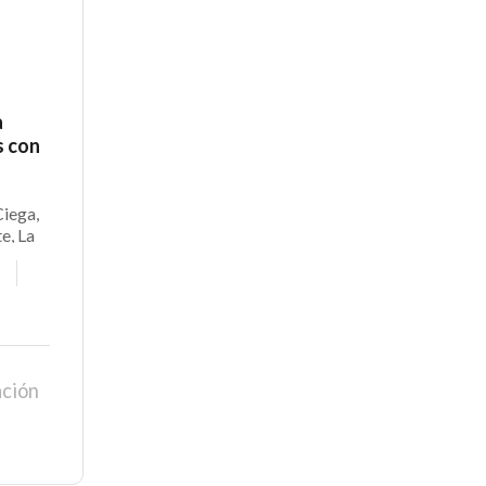
a
s con
Ciega,
e, La
ación