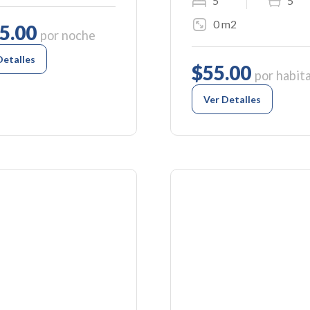
5
5
0 m2
5.00
por noche
Detalles
$55.00
por habit
Ver Detalles