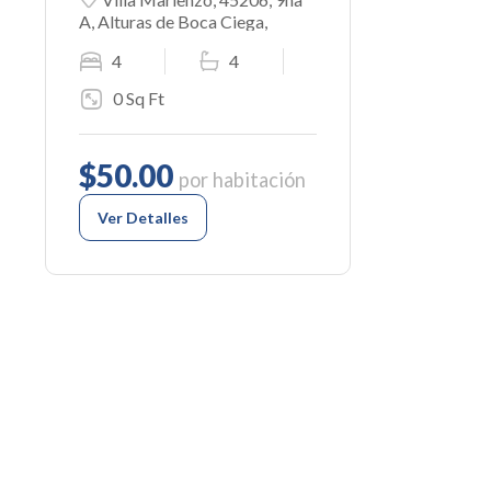
A, Alturas de Boca Ciega,
Guanabo, Habana del Este, La
4
4
Habana, 10900, Cuba
0 Sq Ft
$50.00
por habitación
Ver Detalles