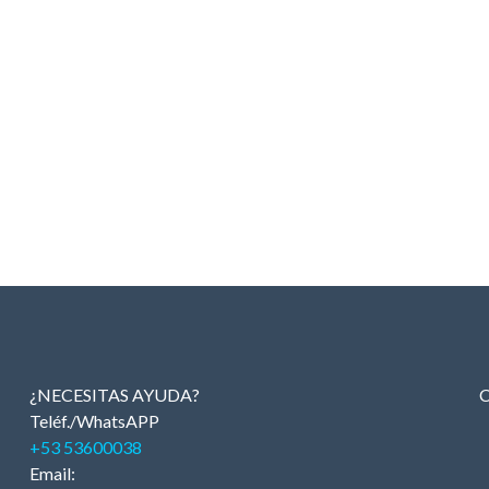
¿NECESITAS AYUDA?
C
Teléf./WhatsAPP
+53 53600038
Email: