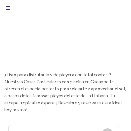
Home
Casas
Casas con piscina en Cuba
Guanabo
Casas Particulares con
Piscina en Guanabo
¿Listo para disfrutar la vida playera con total confort?
Nuestras Casas Particulares con piscina en Guanabo te
ofrecen el espacio perfecto para relajarte y aprovechar el sol,
a pasos de las famosas playas del este de La Habana. Tu
escape tropical te espera. ¡Descubre y reserva tu casa ideal
hoy mismo!