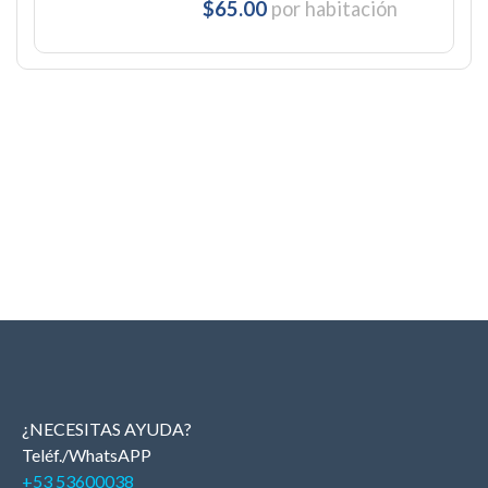
$65.00
por habitación
¿NECESITAS AYUDA?
Teléf./WhatsAPP
+53 53600038