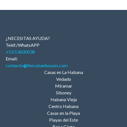
¿NECESITAS AYUDA?
Teléf./WhatsAPP
+53 53600038
Email:
contacto
@
thecubanhouses.com
Casas en La Habana
Vedado
Miramar
Siboney
Habana Vieja
Centro Habana
Casas en la Playa
Playas del Este
Boca Ciega