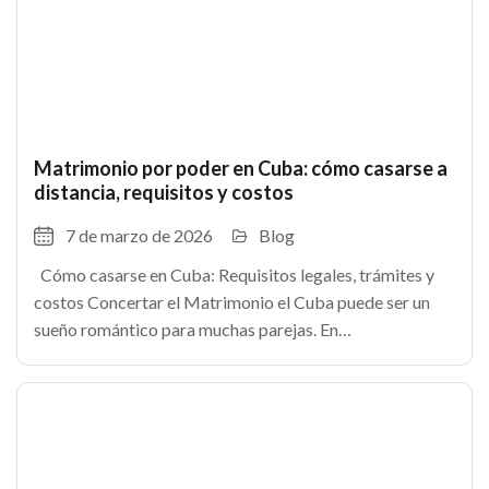
Matrimonio por poder en Cuba: cómo casarse a
distancia, requisitos y costos
7 de marzo de 2026
Blog
Cómo casarse en Cuba: Requisitos legales, trámites y
costos Concertar el Matrimonio el Cuba puede ser un
sueño romántico para muchas parejas. En
TheCubanHouses.com te explicamos los Requisitos
para Casarse en Cuba Legalmente paso a paso. Como en
cualquier