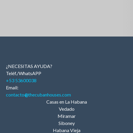
¿NECESITAS AYUDA?
Teléf./WhatsAPP
+53 53600038
Email:
contacto
@
thecubanhouses.com
Casas en La Habana
Vedado
Miramar
Siboney
Habana Vieja