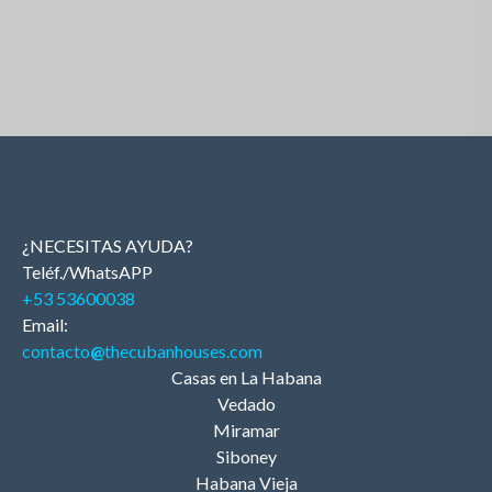
¿NECESITAS AYUDA?
Teléf./WhatsAPP
+53 53600038
Email:
contacto
@
thecubanhouses.com
Casas en La Habana
Vedado
Miramar
Siboney
Habana Vieja