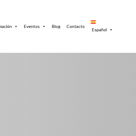
on Piscina y a 1 Cuadra de la Playa
mación
Eventos
Blog
Contacto
Español
radero. Con Piscina 
aya
zas, 42201, Cuba