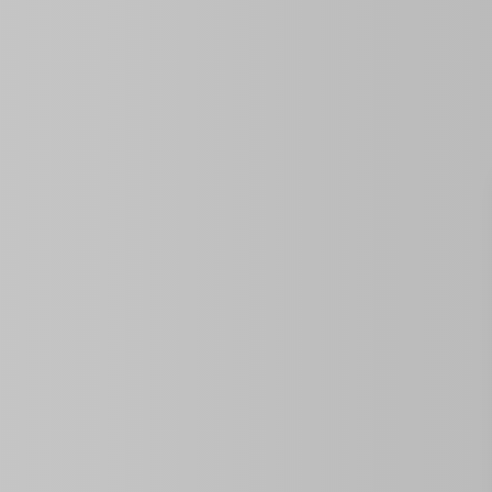
ID de la propiedad:
0
0 m2
Año De Construcción
Tamaño