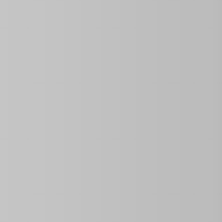
Del Área
Área De La Tierra
Las habitaciones
Tamaño
2
0
independiente
ideal para tu escapada a Varadero.
 de la playa
, esta propiedad ofrece el balance perfecto
n
2 habitaciones climatizadas
, cada una con su propio
Disfruta de sus amenidades exteriores, que incluyen una
arte.