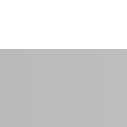
y
$40.00
por habitación
0 m2