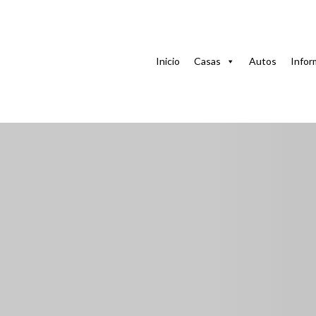
Casa
Casas con piscina
Casa La China en Varadero. C
Inicio
Casas
Autos
Infor
Casa La China en Va
a 1 Cuadra de la Pl
La China Casa Particular, 213, Calle 26, Cárdenas, Matan