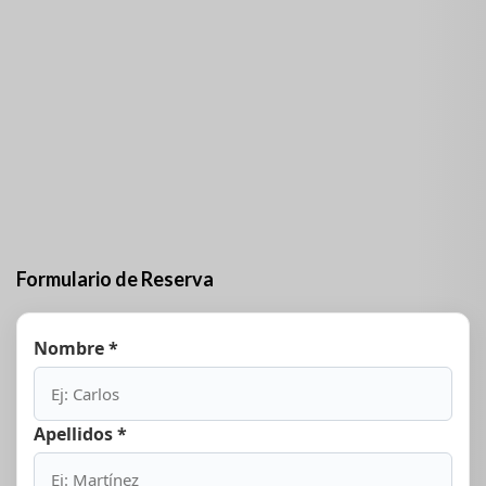
Descripción
Cabaña del Sol está situada en Santa María, La Habana,
Cuba. Es una casa cerca de la playa, consta de cinco
habitaciones climatizadas con sus respectivos baños,
cocina equipada y patio con piscina. La capacidad
máxima es de hasta 12 personas.
Formulario de Reserva
Nombre *
Apellidos *