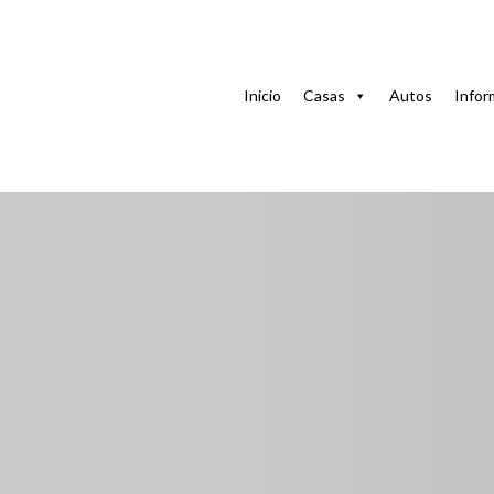
Casa
Casas en Habana
Apartamento Renier en la Ha
Inicio
Casas
Autos
Infor
Apartamento Renier
Habitación con A/C
Cárdenas 2, 2, Cárdenas, Jesús María, La Habana, La Hab