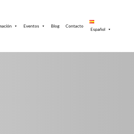
bana Vieja. 1 Habitación con A/C
mación
Eventos
Blog
Contacto
Español
 en la Habana Vieja.
ana Vieja, La Habana, 10000, Cuba