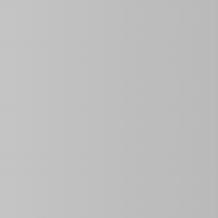
Del Área
Área De La Tierra
Las habitaciones
Tamaño
1
0
lquiler que ofrece la privacidad y comodidad de un hogar
viajeros individuales, el apartamento cuenta con una
nte equipada con
microwave
y refrigerador, además de un
ión en la Calle Cárdenas lo coloca cerca de las principales
les para la temporada alta de diciembre y enero.