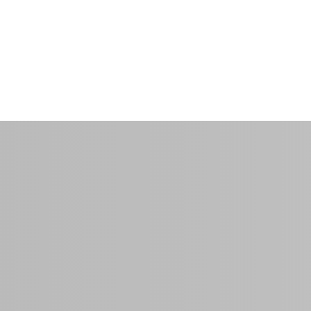
 1
$30.00
por noche
0 Sq Ft