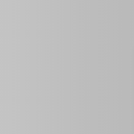
ID de la propiedad:
0 Sq Ft
Año De Construcción
Tamaño