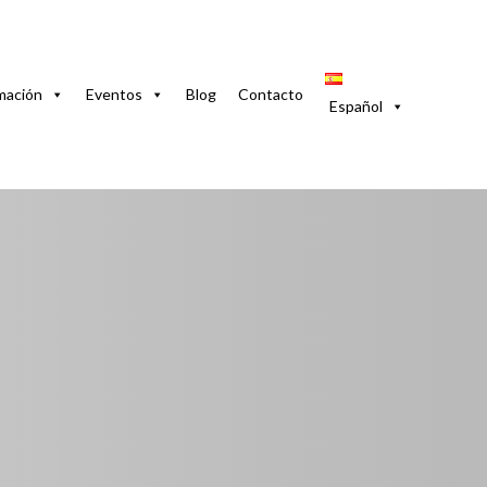
 Vedado, La Habana
mación
Eventos
Blog
Contacto
Español
na en el Vedado, La
a, 10308, Cuba