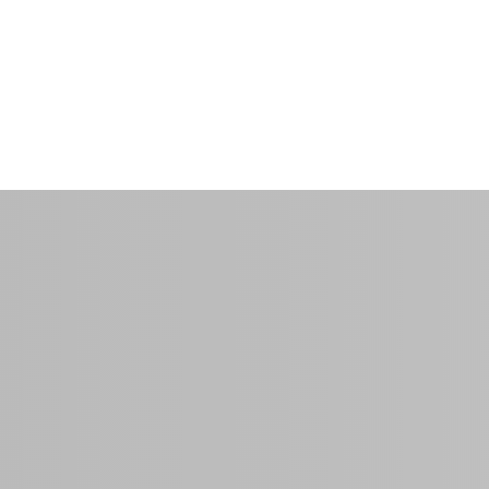
$35.00
por noche
0 Sq Ft