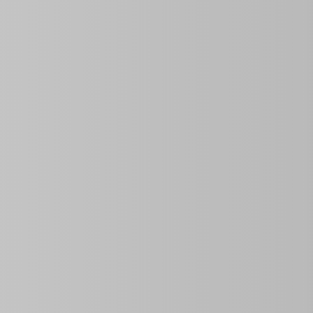
Del Área
Área De La Tierra
Las habitaciones
Tamaño
1
0
miento para una persona o una pareja, ubicado en una
jado ofrece un ambiente de seguridad y privacidad, ideal
a sala en concepto abierto que integra el comedor y una
ón y un moderno baño. Para su comodidad, también incluye
ideal para quienes buscan un espacio acogedor, funcional y