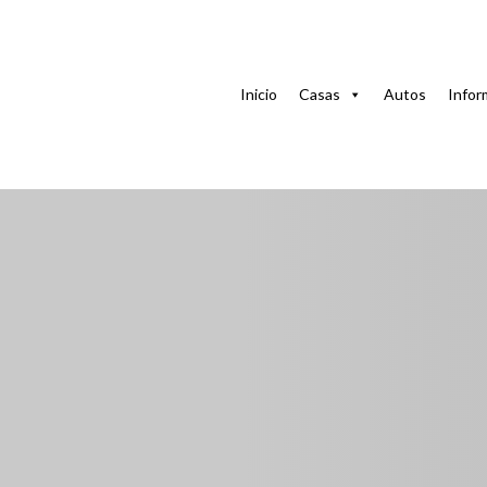
Casa
Casas en Habana
Apartamento Carolina en el
Inicio
Casas
Autos
Infor
Apartamento Caroli
Habana
258, Calle 27, Príncipe, Plaza de la Revolución, La Haban