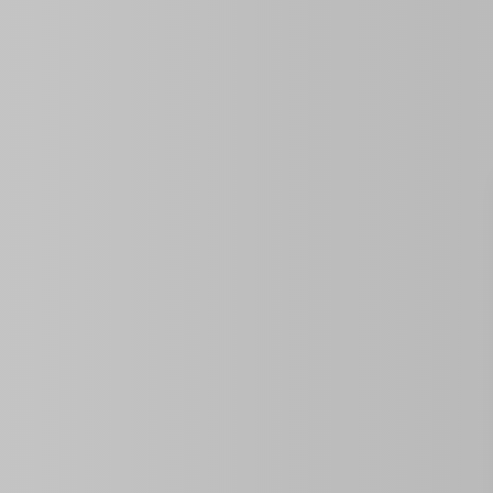
ID de la propiedad:
0 Sq Ft
Año De Construcción
Tamaño