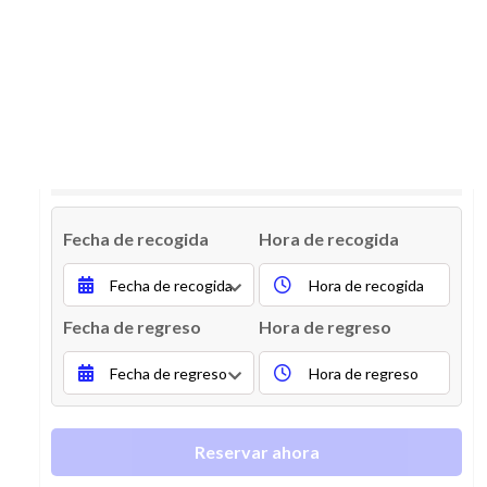
Auto Chevrolet descapotable del año
1952, propietario Manuel
Información de precios
Fecha de recogida
Hora de recogida
Fecha de regreso
Hora de regreso
Reservar ahora