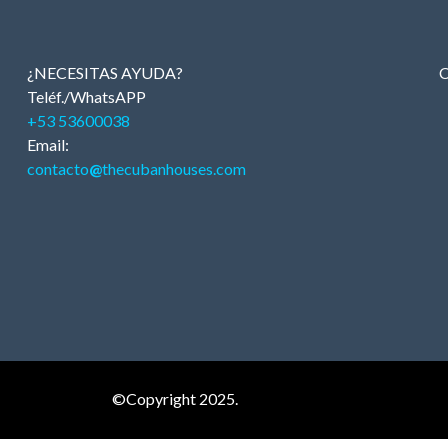
¿NECESITAS AYUDA?
C
Teléf./WhatsAPP
+53 53600038
Email:
contacto
@
thecubanhouses.com
©Copyright 2025.