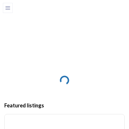
La maison
Ranchon
Ranchon
Featured listings