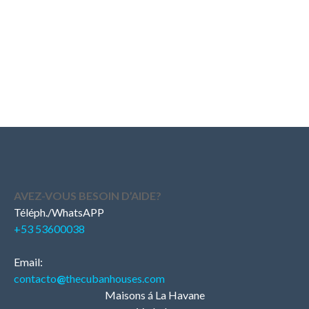
AVEZ-VOUS BESOIN D’AIDE?
Téléph./WhatsAPP
+53 53600038
Email:
contacto
@
thecubanhouses.com
Maisons á La Havane