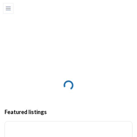
La maison
Coffre-fort
Coffre-fort
Featured listings