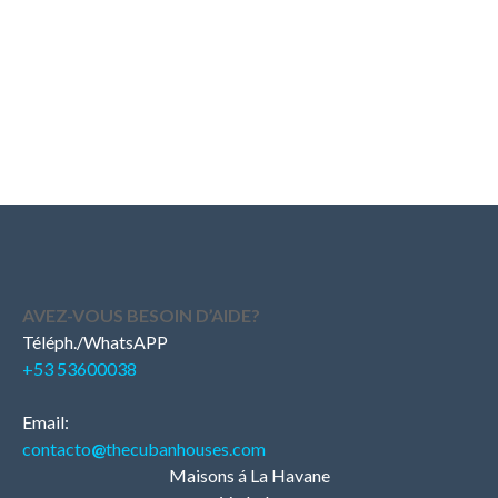
AVEZ-VOUS BESOIN D’AIDE?
Téléph./WhatsAPP
+53 53600038
Email:
contacto
@
thecubanhouses.com
Maisons á La Havane