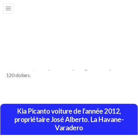
Partager
Description
Réservez ici une voiture Kia Picanto de l’année 2012,
propriétaire José Alberto. La voiture a un bon confort, la
climatisation, une capacité de 3 passagers. Prix: à partir de
120 dollars.
Kia Picanto voiture de l’année 2012,
propriétaire José Alberto. La Havane-
Varadero