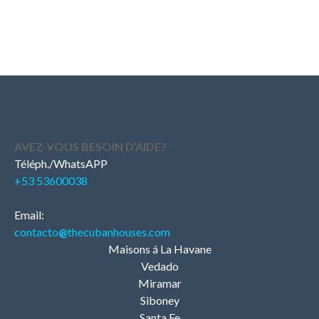
AVEZ-VOUS BESOIN D’AIDE?
Téléph./WhatsAPP
+53 53600038
Email:
contacto
@
thecubanhouses.com
Maisons á La Havane
Vedado
Miramar
Siboney
Santa Fe