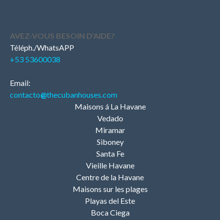
AVEZ-VOUS BESOIN D’AIDE?
Téléph./WhatsAPP
+53 53600038
Email:
contacto
@
thecubanhouses.com
Maisons á La Havane
Vedado
Miramar
Siboney
Santa Fe
Vieille Havane
Centre de la Havane
Maisons sur les plages
Playas del Este
Boca Ciega