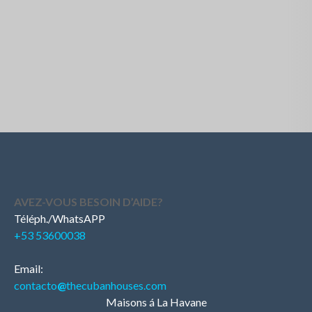
AVEZ-VOUS BESOIN D’AIDE?
Téléph./WhatsAPP
+53 53600038
Email:
contacto
@
thecubanhouses.com
Maisons á La Havane