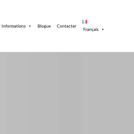
La Havane Centrale. WiFi et Groupe Électrogène
Informations
Blogue
Contacter
Français
La Havane Centrale.
ctrogène