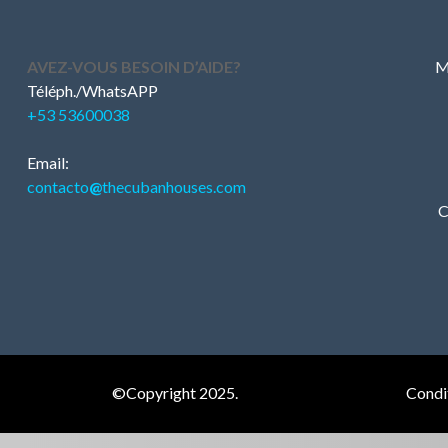
AVEZ-VOUS BESOIN D’AIDE?
M
Téléph./WhatsAPP
+53 53600038
Email:
contacto
@
thecubanhouses.com
C
©Copyright 2025.
Condit