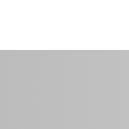
$25.00
par chambre
0 Sq Ft