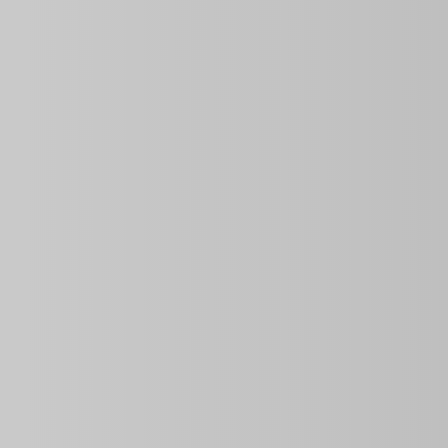
Vue d'ensemble
2
2
2
Les salles de bains
Chambres
Chambres
Informations
Prix
ID de propriété
Taille De 