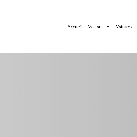
La maison
Maisons à La Havane
Maison Pretexto à 
Accueil
Maisons
Voitures
Maison Pretexto à 
WiFi et Groupe Éle