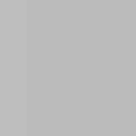
Taille De La
2
0
res
confortable au cœur de
La Havane Centrale
. Cette
tits groupes ou les familles, avec une capacité totale de
7
 maison dispose du
WiFi gratuit
et d’un
groupe
uption. Les deux chambres sont entièrement privées, avec
 tout le confort dont vous avez besoin.