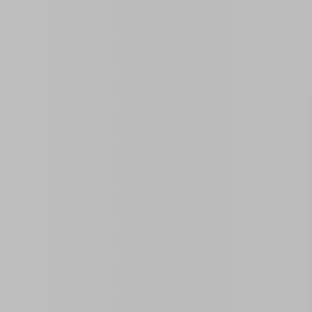
ID de propriété:
0 Sq Ft
Année De Construction
Taille
La Zone De
Superficie Du Terrain
Chambres