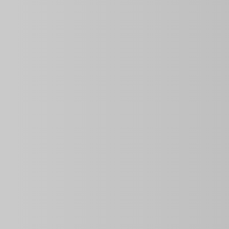
$25.00
par chambre
0 Sq Ft
Chambres
Année De
Construction
2
Descriptif
Découvrez la
Maison Pretexto
, une
location de chamb
propriété propose deux unités privées, idéales pour les pe
personnes
. Pour un séjour confortable et sans souci, la
électrogène
qui assure un service électrique sans interr
leur propre salle de bain et sont équipées pour vous offrir