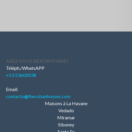
AVEZ-VOUS BESOIN D’AIDE?
Téléph./WhatsAPP
+53 53600038
Email:
contacto
@
thecubanhouses.com
Maisons á La Havane
Vedado
Miramar
Siboney
Santa Fe