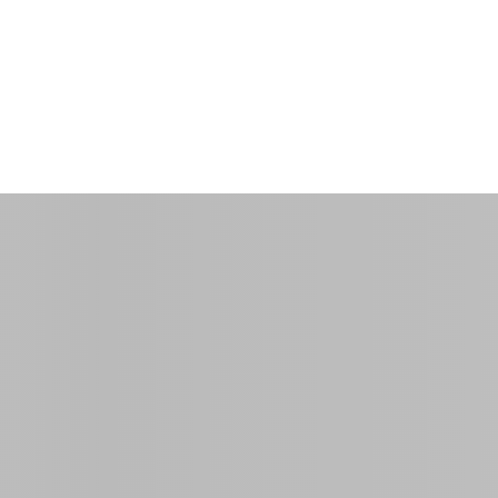
$30.00
par nuit
0 Sq Ft