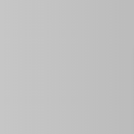
ID de propriété:
0 Sq Ft
Année De Construction
Taille