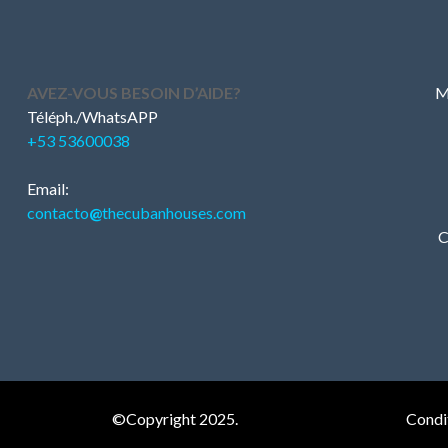
AVEZ-VOUS BESOIN D’AIDE?
M
Téléph./WhatsAPP
+53 53600038
Email:
contacto
@
thecubanhouses.com
C
©Copyright 2025.
Condit