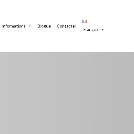
 Vieille Havane. 1 Chambre avec Clim
Informations
Blogue
Contacter
Français
 Vieille Havane. 1
ana Vieja, La Habana, 10000, Cuba