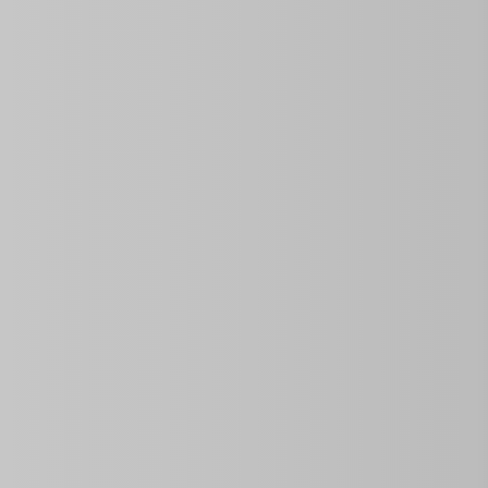
La Zone De
Superficie Du Terrain
Chambres
Taille De La
1
0
à louer offrant l’intimité et le confort d’un chez-soi au
 voyageurs seuls, l’appartement dispose d’une
chambre
ne entièrement équipée avec
micro-ondes
et réfrigérateur,
Son emplacement central sur la Calle Cárdenas le place à
s flexibles avec des prix spéciaux pour la haute saison en