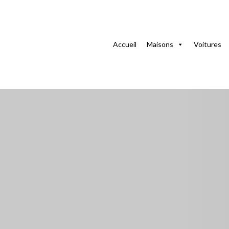
La maison
Maisons à La Havane
Appartement Renier
Accueil
Maisons
Voitures
Appartement Renier
Chambre avec Clim
Cárdenas 2, 2, Cárdenas, Jesús María, La Habana, La Hab