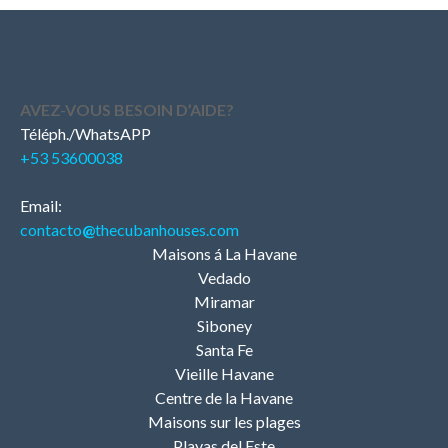
AVEZ-VOUS BESOIN D’AIDE?
Téléph./WhatsAPP
+53 53600038
Email:
contacto
@
thecubanhouses.com
Maisons á La Havane
Vedado
Miramar
Siboney
Santa Fe
Vieille Havane
Centre de la Havane
Maisons sur les plages
Playas del Este