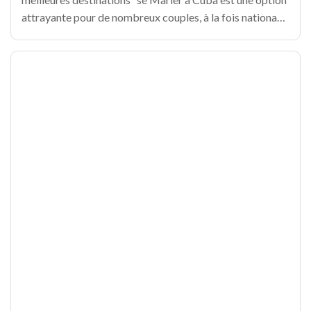
attrayante pour de nombreux couples, à la fois nationaux
et étrangers, qui cherchent un environnement tropical et
exotique à leur union. Ci-dessous,