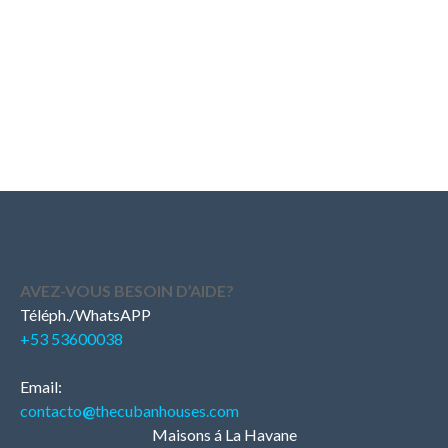
AVEZ-VOUS BESOIN D’AIDE?
Téléph./WhatsAPP
+53 53600038
Email:
contacto
@
thecubanhouses.com
Maisons á La Havane