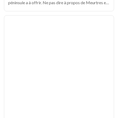
péninsule a à offrir. Ne pas dire à propos de Meurtres et
les environs! Il est probable que vous savez que la