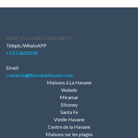
AVEZ-VOUS BESOIN D’AIDE?
Téléph./WhatsAPP
+53 53600038
Email:
contacto
@
thecubanhouses.com
Maisons á La Havane
Vedado
Miramar
Siboney
Santa Fe
Vieille Havane
Centre de la Havane
Maisons sur les plages