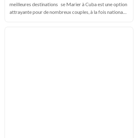
meilleures destinations se Marier à Cuba est une option
attrayante pour de nombreux couples, à la fois nationaux
et étrangers, qui cherchent un environnement tropical et
exotique à leur union. Ci-dessous,