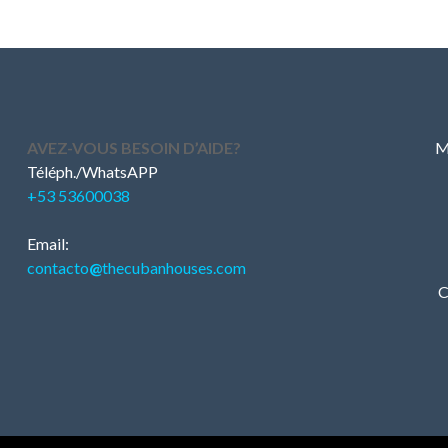
AVEZ-VOUS BESOIN D’AIDE?
M
Téléph./WhatsAPP
+53 53600038
Email:
contacto
@
thecubanhouses.com
C