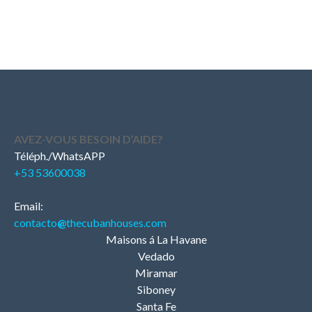
AVEZ-VOUS BESOIN D’AIDE?
Téléph./WhatsAPP
+53 53600038
Email:
contacto
@
thecubanhouses.com
Maisons á La Havane
Vedado
Miramar
Siboney
Santa Fe