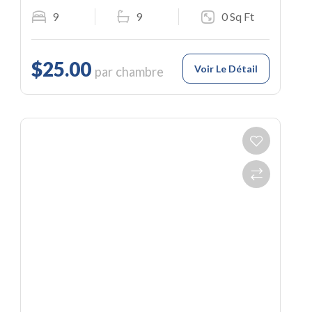
9
9
0 Sq Ft
$25.00
Voir Le Détail
par chambre