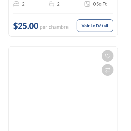
2
2
0 Sq Ft
$25.00
Voir Le Détail
par chambre